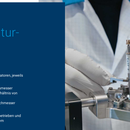
tur-
atoren, jeweils
chmesser
hältnis von
rchmesser
betrieben und
nem