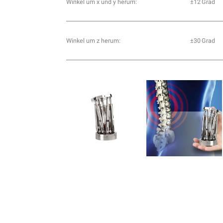
Winkel um x und y herum:
±12 Grad
Winkel um z herum:
±30 Grad