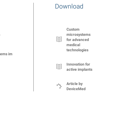
Download
Custom
microsystems
n
for advanced
medical
technologies
tems im
Innovation for
active implants
Article by
DeviceMed