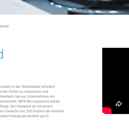
oboter
d
taten in der Wirbelsäule erfordert
icher Fehler zu reduzieren und
twickeln, hat ein Unternehmen ein
 entwickelt. MPS Microsystems wurde
ftragt. Der Hexapod ist mit einem
em Gewicht von 330 Gramm der kleinste
Miniatur-Hexapods besteht aus 6