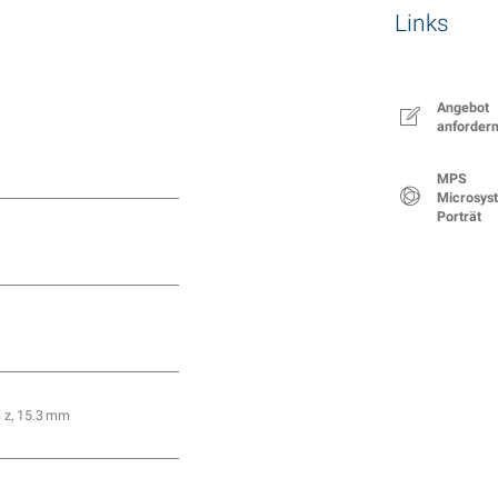
Links
Angebot
anforder
MPS
Microsys
Porträt
m z, 15.3 mm