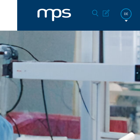
DE
FR
EN
한