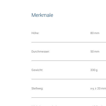
Merkmale
Höhe:
80 mm
Durchmesser:
50 mm
Gewicht:
330 g
Stellweg:
x-y, ± 20 m