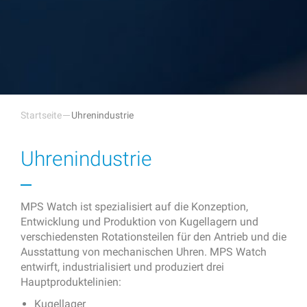
Startseite
Uhrenindustrie
Uhrenindustrie
MPS Watch ist spezialisiert auf die Konzeption,
Entwicklung und Produktion von Kugellagern und
verschiedensten Rotationsteilen für den Antrieb und die
Ausstattung von mechanischen Uhren. MPS Watch
entwirft, industrialisiert und produziert drei
Hauptproduktelinien:
Kugellager