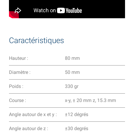
Caractéristiques
Hauteur :
80 mm
Diamètre :
50 mm
Poids :
330 gr
Course :
x-y, ± 20 mm z, 15.3 mm
Angle autour de x et y :
±12 dégrés
Angle autour de z :
±30 degrés