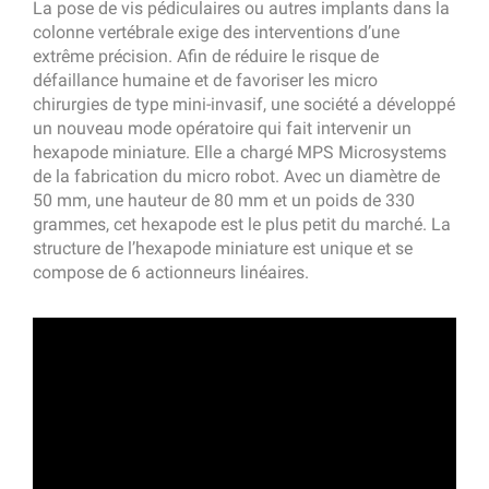
La pose de vis pédiculaires ou autres implants dans la
colonne vertébrale exige des interventions d’une
extrême précision. Afin de réduire le risque de
défaillance humaine et de favoriser les micro
chirurgies de type mini-invasif, une société a développé
un nouveau mode opératoire qui fait intervenir un
hexapode miniature. Elle a chargé MPS Microsystems
de la fabrication du micro robot. Avec un diamètre de
50 mm, une hauteur de 80 mm et un poids de 330
grammes, cet hexapode est le plus petit du marché. La
structure de l’hexapode miniature est unique et se
compose de 6 actionneurs linéaires.