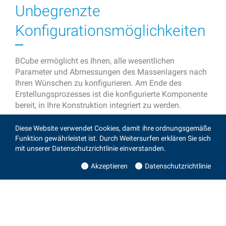
Unbegrenzte
Konfigurationsmöglichkeiten
BCube ermöglicht es Ihnen, alle wesentlichen
Parameter und Abmessungen des Massenlagers nach
Ihren Wünschen zu konfigurieren. Am Ende des
Erstellungsprozesses ist die konfigurierte Komponente
bereit, in Ihre Konstruktion integriert zu werden.
Im Gegensatz zu anderen Konfigurationstools, bei
Diese Website verwendet Cookies, damit ihre ordnungsgemäße
denen Sie lediglich aus bestehenden Lösungen
Funktion gewährleistet ist. Durch Weitersurfen erklären Sie sich
auswählen können, erstellt BCube Ihr Lager in Echtzeit
mit unserer Datenschutzrichtlinie einverstanden.
anhand der eingegebenen Werte und der gewählten
Parameter. Sie erhalten also ein vollständig
Akzeptieren
Datenschutzrichtlinie
personalisiertes Lager, das Ihren Spezifikationen
entspricht.
BCube ausprobieren