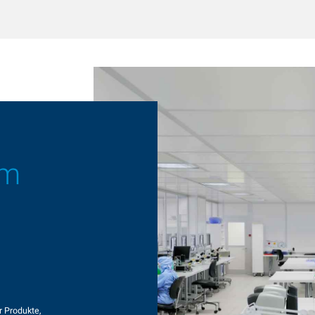
im
r Produkte,