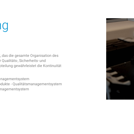
ng
 das die gesamte Organisation des
ualitäts-, Sicherheits- und
eilung gewährleistet die Kontinuität
smanagementsystem
rodukte - Qualitätsmanagementsystem
managementsystem