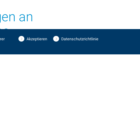
gen an
se
rer
Akzeptieren
Datenschutzrichtlinie
letage ist einer der ersten Drehereibetriebe, der das
trol) konsequent eingeführt hat. Während des gesamten
ge Kontrollen durchgeführt, um eine vollständige
währleisten. Auf diese Weise kann MPS Décolletage dem
tes Protokoll der Fertigungskontrolle sowie die
nd Beschichtungszertifikate zur Verfügung stellen.
eil, der es dem Unternehmen ermöglicht,
 und die Belieferungssicherheit seiner Kunden zu