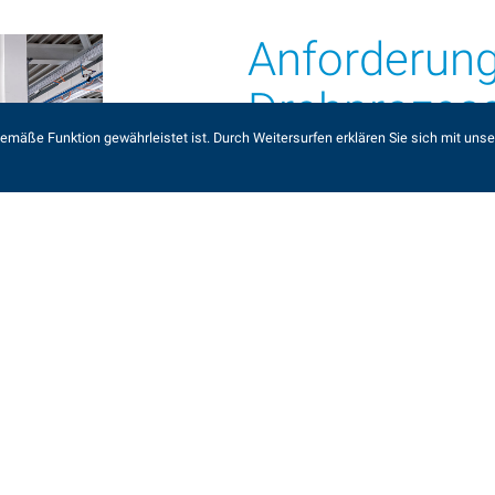
Anforderun
Drehprozes
mäße Funktion gewährleistet ist. Durch Weitersurfen erklären Sie sich mit unse
Statistische Prozesskontrolle: MPS Décol
SPC-Verfahren (Statistical Process Con
Herstellungsprozesses werden regelmäßi
Rückverfolgbarkeit der Produktes zu ge
Kunden mit jeder Lieferung ein detaillier
verschiedenen Material-, Behandlungs- u
Dies ist zweifellos ein Wettbewerbsvort
Wareneingangskontrollen zu eliminieren
gewährleisten.
Die Qualitätszertifizierungen