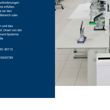
 Anforderungen
e erfüllen.
s wir den
-Bereich oder
en und das
d. Unser von der
ement-Systeme
lle
485: 40115
010045785