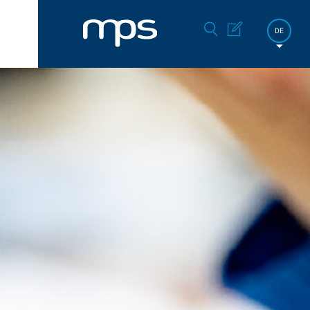
DE
FR
EN
한