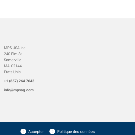
MPS USA Inc.
240 Elm St.
Somerville
MA, 02144
États-Unis
+1 (857) 264 7643
info@mpsag.com
Accepter
Politique des données