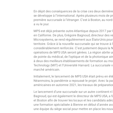
En dépit des conséquences de la crise ces deux dernièr
se développe à l’international. Après plusieurs mois de 
première succursale à l’étranger. C’est à Boston, au nord
a vu le jour.
MPS est déjà présente outre-Atlantique depuis 2017 par l
en Californie. De plus, Grégoire Bagnoud, directeur des 
Microsystems, se rend régulièrement aux États-Unis pour d
territoire. Grâce à la nouvelle succursale qui se trouve à
considérablement renforcée. C’est justement depuis la No
opérations de MPS USA seront gérées. La région abrite 
de pointe du médical, de l’optique et de la photonique a
à deux des meilleurs établissements de formation au mon
Technology (MIT) et l’Université Harvard. La succursale 
marché américain.
Initialement, le lancement de MPS USA était prévu en été 
Néanmoins, la pandémie a repoussé le projet. Avec la part
américaines en automne 2021, les travaux de préparatio
Le lancement d’une succursale sur un autre continent n’
Bagnoud, qui est également le directeur de MPS USA, a fai
et Boston afin de trouver les locaux et les candidats ad
une formation spécialisée à Bienne en début d’année av
une équipe du siège social pour mettre en place les nou