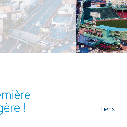
emière
ère !
Liens