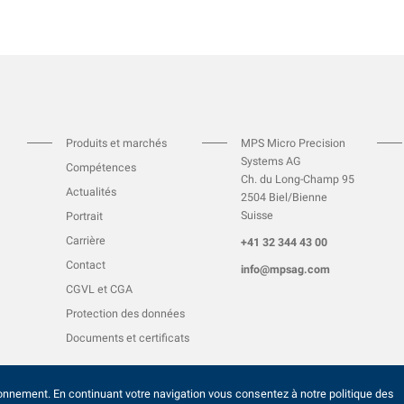
Produits et marchés
MPS Micro Precision
Systems AG
Compétences
Ch. du Long-Champ 95
Actualités
2504 Biel/Bienne
Suisse
Portrait
Carrière
+41 32
344 43 0
0
Contact
info@mpsag.com
CGVL
et
CGA
Protection des données
Documents et certificats
ionnement. En continuant votre navigation vous consentez à notre politique des