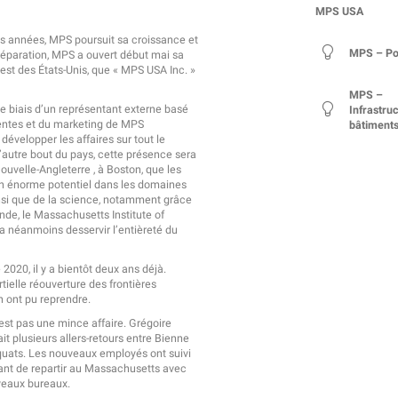
MPS USA
es années, MPS poursuit sa croissance et
MPS – Por
préparation, MPS a ouvert début mai sa
-est des États-Unis, que « MPS USA Inc. »
MPS –
e biais d’un représentant externe basé
Infrastruc
ventes et du marketing de MPS
bâtiment
évelopper les affaires sur tout le
 l’autre bout du pays, cette présence sera
uvelle-Angleterre , à Boston, que les
un énorme potentiel dans les domaines
insi que de la science, notamment grâce
de, le Massachusetts Institute of
va néanmoins desservir l’entièreté du
2020, il y a bientôt deux ans déjà.
ielle réouverture des frontières
n ont pu reprendre.
est pas une mince affaire. Grégoire
t plusieurs allers-retours entre Bienne
équats. Les nouveaux employés ont suivi
ant de repartir au Massachusetts avec
veaux bureaux.