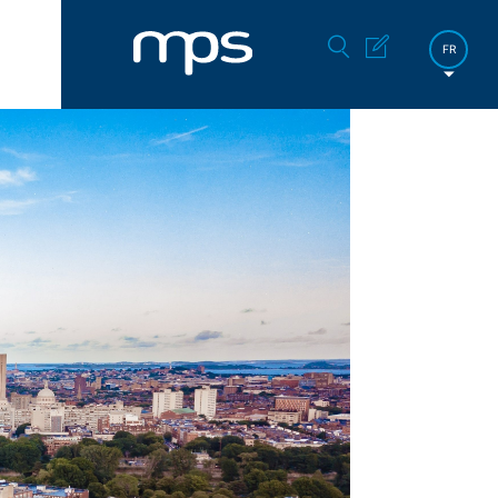
FR
DE
EN
한