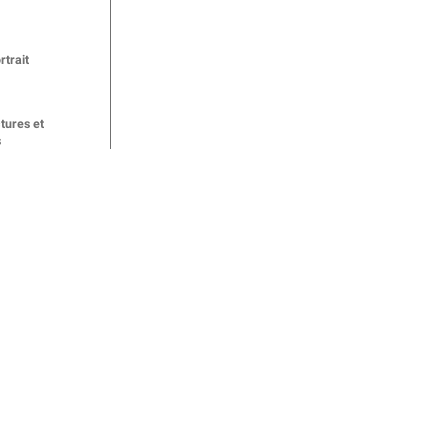
trait
tures et
s