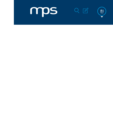
한
FR
DE
EN