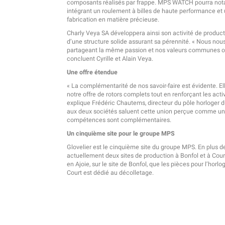
composants réalisés par frappe. MPS WATCH pourra not
intégrant un roulement à billes de haute performance et
fabrication en matière précieuse.
Charly Veya SA développera ainsi son activité de product
d’une structure solide assurant sa pérennité. « Nous no
partageant la même passion et nos valeurs communes on
concluent Cyrille et Alain Veya.
Une offre étendue
« La complémentarité de nos savoir-faire est évidente. 
notre offre de rotors complets tout en renforçant les acti
explique Frédéric Chautems, directeur du pôle horloger
aux deux sociétés saluent cette union perçue comme une 
compétences sont complémentaires.
Un cinquième site pour le groupe MPS
Glovelier est le cinquième site du groupe MPS. En plus 
actuellement deux sites de production à Bonfol et à Court
en Ajoie, sur le site de Bonfol, que les pièces pour l’horlo
Court est dédié au décolletage.