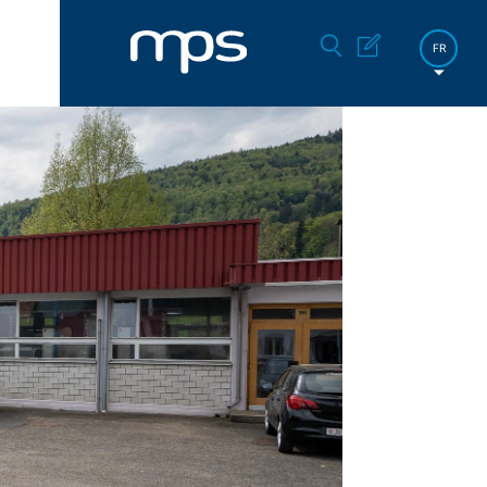
FR
DE
EN
한