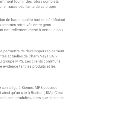
amment fournir des rotors complets
 une masse oscillante de sa propre
ion de haute qualité tout en bénéficiant
us sommes retrouvés entre gens
t naturellement mené à cette union »
Elle permettra de développer rapidement
vités actuelles de Charly Veya SA. »
 du groupe MPS. Les clients communs
évidence tant les produits et les
de son siège à Bienne, MPS possède
 ainsi qu’un site à Boston (USA). C’est
gerie sont produites, alors que le site de