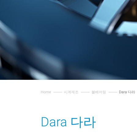
Home
시계제조
볼베어링
Dara 다라
Dara 다라