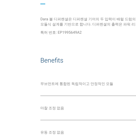
Dara 볼 디퍼렌셜은 디퍼렌셜 기어의 두 입력이 배럴 드럼
모듈식 설계를 기반으로 합니다. 디퍼렌셜의 출력은 파워 
특허 번호: EP1995649A2
Benefits
무브먼트에 통합된 독립적이고 안정적인 모듈
마찰 조정 없음
유동 조정 없음