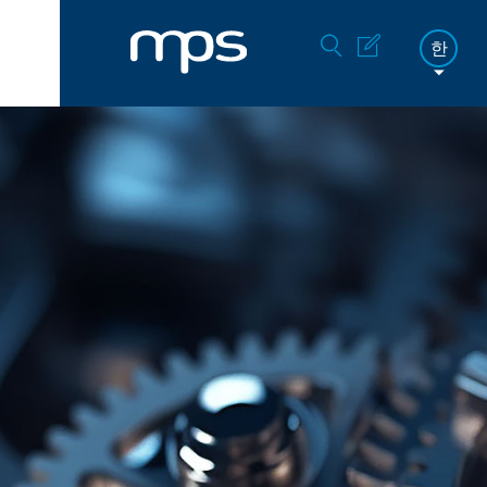
한
FR
DE
EN