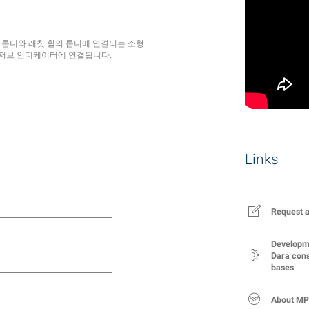
의 톱니와 래칫 휠의 톱니에 연결되는 소형
리저브 인디케이터에 연결됩니다.
Links
Request a
Developm
Dara cons
bases
About MP