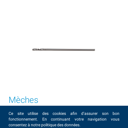
Mèches
Ce site utilise des cookies afin d’assurer son bon
La version actuelle de la notice d'utilisation E1481 est
fonctionnement. En continuant votre navigation vous
la révision B depuis le 28.03.2025.
consentez à notre politique des données.