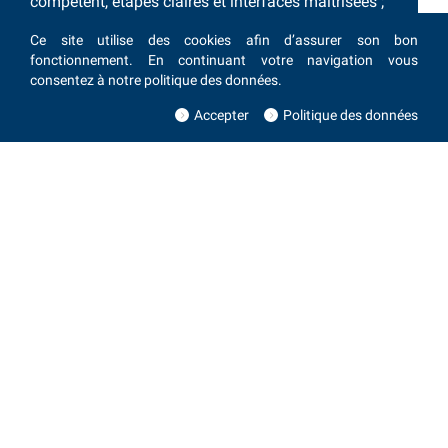
compétent, étapes claires et interfaces maîtrisées ;
itérations rapides en interne ; risques et évolutions
Ce site utilise des cookies afin d’assurer son bon
maîtrisés jusqu’à la série.
fonctionnement. En continuant votre navigation vous
consentez à notre politique des données.
Accepter
Politique des données
Contactez-nous !
Europe
Amérique du
Nord