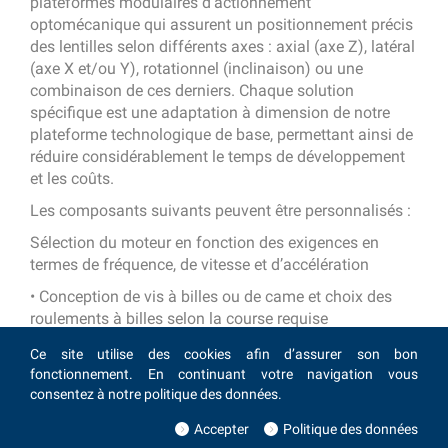
plateformes modulaires d’actionnement
optomécanique qui assurent un positionnement précis
des lentilles selon différents axes : axial (axe Z), latéral
(axe X et/ou Y), rotationnel (inclinaison) ou une
combinaison de ces derniers. Chaque solution
spécifique est une adaptation à dimension de notre
plateforme technologique de base, permettant ainsi de
réduire considérablement le temps de développement
et les coûts.
Les composants suivants peuvent être personnalisés :
Sélection du moteur en fonction des exigences en
termes de fréquence, de vitesse et d’accélération
• Conception de vis à billes ou de came et choix des
roulements à billes selon la course requise
• Type d’encodeur et de contrôleur pour atteindre la
Ce site utilise des cookies afin d’assurer son bon
résolution souhaitée
fonctionnement. En continuant votre navigation vous
• Adaptations dimensionnelles pour un ajustement
consentez à notre politique des données.
parfait avec le design optique
• Adaptateurs pour le positionnement précis des
Accepter
Politique des données