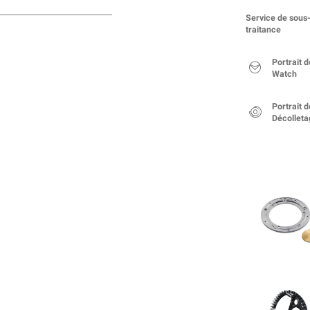
Service de sous
traitance
Portrait 
Watch
Portrait 
Décolleta