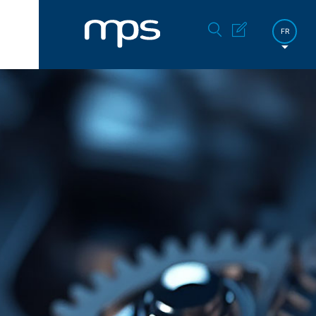
FR
DE
EN
한