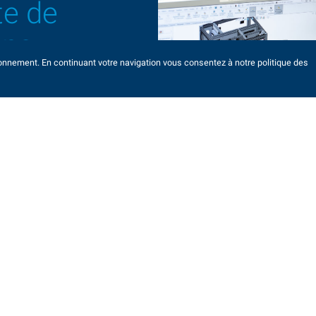
te de
ons
ionnement. En continuant votre navigation vous consentez à notre politique des
ujours plus
omposants
ants dans des
re aux
x, géométries,