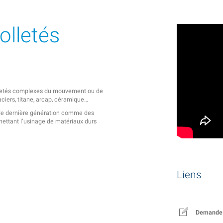
lletés
lletés complexes du mouvement ou de
aciers, titane, arcap, céramique…
 de dernière génération comme des
mettant l’usinage de matériaux durs
Liens
Demande 