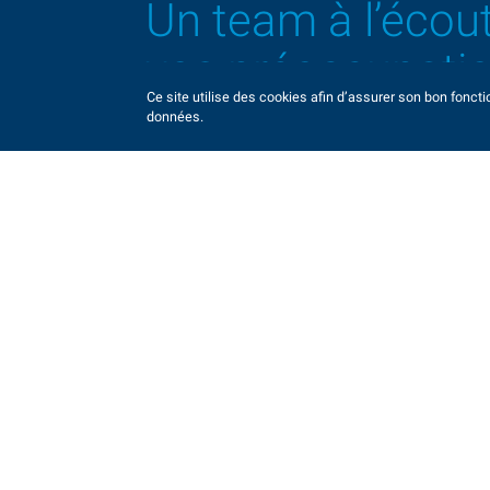
Un team à l’écou
vos préoccupati
Ce site utilise des cookies afin d’assurer son bon fonct
données.
La maîtrise de la production de roulements et mobiles to
élaborés a ouvert de nouvelles perspectives vers des c
horlogers complexes du mouvement et de l’habillage.
Pour cela, MPS a consenti à des investissements import
équipements de dernière génération capables de répond
spécifications les plus exigeantes en termes de matériau
précision et terminaison.
Trouver votre contact