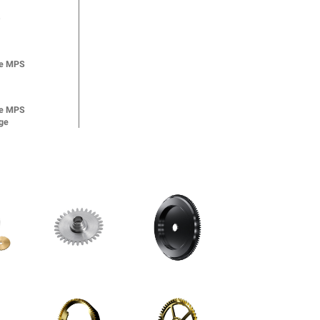
-
de MPS
de MPS
ge