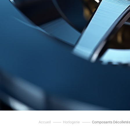
Accueil
Horlogerie
Composants Décolleté