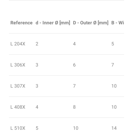
Reference
d - Inner Ø [mm]
D - Outer Ø [mm]
B - Width
L 204X
2
4
5
L 306X
3
6
7
L 307X
3
7
10
L 408X
4
8
10
L 510X
5
10
14