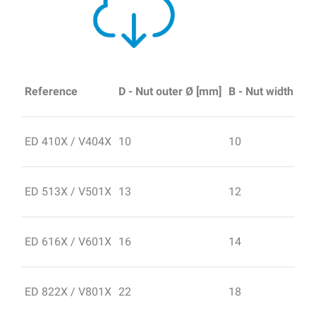
Reference
D - Nut outer Ø [mm]
B - Nut width [m
ED 410X / V404X
10
10
ED 513X / V501X
13
12
ED 616X / V601X
16
14
ED 822X / V801X
22
18