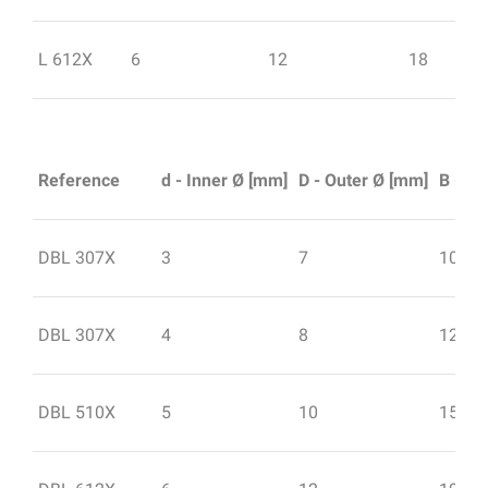
L 612X
6
12
18
Reference
d - Inner Ø [mm]
D - Outer Ø [mm]
B - Wi
DBL 307X
3
7
10
DBL 307X
4
8
12
DBL 510X
5
10
15