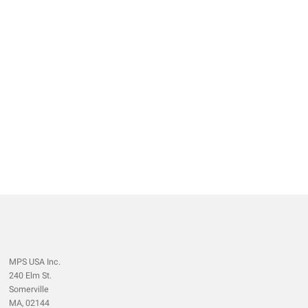
MPS USA Inc.
240 Elm St.
Somerville
MA, 02144