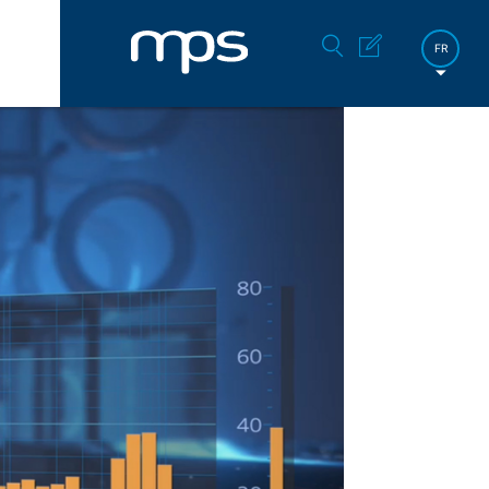
FR
DE
EN
한