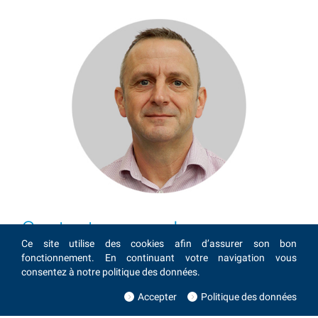
Contactez-nous !
Ce site utilise des cookies afin d’assurer son bon
fonctionnement. En continuant votre navigation vous
Intéressé(e) par ce produit ? Vous avez une question ?
consentez à notre politique des données.
Notre équipe sera fera un plaisir de vous donner
Accepter
Politique des données
davantage d'informations !