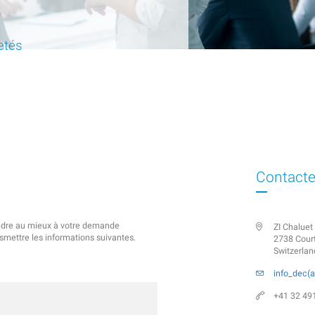
etés
Contacte
pondre au mieux à votre demande
ZI Chaluet
mettre les informations suivantes.
2738 Cour
Switzerlan
info_dec(a
+41 32 49