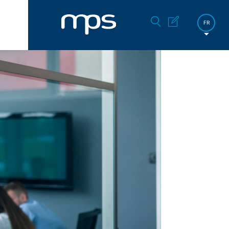
FR
DE
EN
한