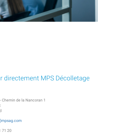
r directement MPS Décolletage
 - Chemin de la Nancoran 1
t
d
)
mpsag.com
1 71 20