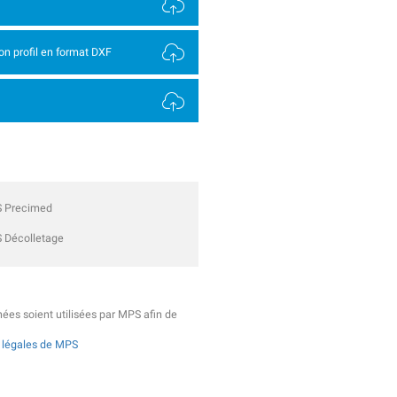
son profil en format DXF
 Precimed
 Décolletage
ées soient utilisées par MPS afin de
s légales de MPS